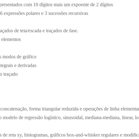
presentados com 10 dígitos mais um expoente de 2 dígitos
 6 expressões polares e 3 sucessões recursivas
açados de teia/escada e traçados de fase.
9 elementos
s modos de gráfico
tegrais e derivadas
co traçado
 concatenação, forma triangular reduzida e operações de linha elementar
do modelo de regressão logístico, sinusoidal, mediana-mediana, linear, l
cos de reta xy, histogramas, gráficos box-and-whisker regulares e modif