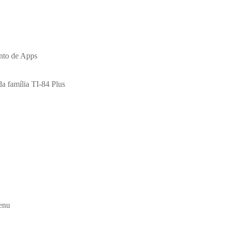
nto de Apps
a família TI-84 Plus
enu