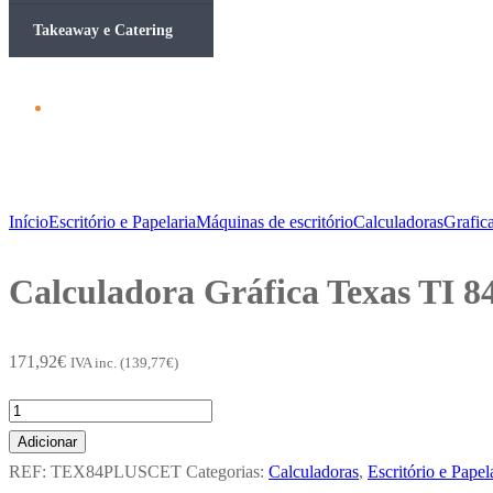
Takeaway e Catering
Início
Escritório e Papelaria
Máquinas de escritório
Calculadoras
Grafic
Calculadora Gráfica Texas TI 8
171,92
€
IVA inc. (
139,77
€
)
Quantidade
de
Adicionar
Calculadora
REF:
TEX84PLUSCET
Categorias:
Calculadoras
,
Escritório e Papel