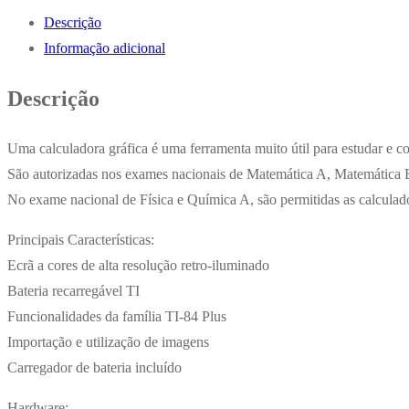
Gráfica
Descrição
Texas
Informação adicional
TI
84
Descrição
Plus
CE-
Uma calculadora gráfica é uma ferramenta muito útil para estudar e 
T
São autorizadas nos exames nacionais de Matemática A, Matemática B
(Python
No exame nacional de Física e Química A, são permitidas as calculad
Edition)
Principais Características:
Ecrã a cores de alta resolução retro-iluminado
Bateria recarregável TI
Funcionalidades da família TI-84 Plus
Importação e utilização de imagens
Carregador de bateria incluído
Hardware: