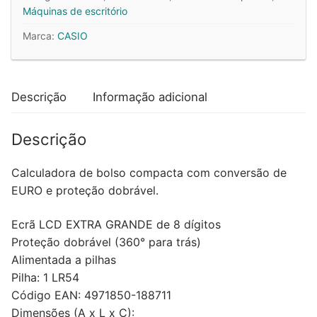
Casio
Máquinas de escritório
HL820VERA
Marca:
CASIO
8
Digitos
Descrição
Informação adicional
Descrição
Calculadora de bolso compacta com conversão de
EURO e proteção dobrável.
Ecrã LCD EXTRA GRANDE de 8 dígitos
Proteção dobrável (360° para trás)
Alimentada a pilhas
Pilha: 1 LR54
Código EAN: 4971850-188711
Dimensões (A x L x C):