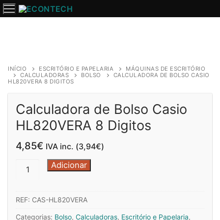
Saltar
para
o
conteúdo
INÍCIO
ESCRITÓRIO E PAPELARIA
MÁQUINAS DE ESCRITÓRIO
CALCULADORAS
BOLSO
CALCULADORA DE BOLSO CASIO
HL820VERA 8 DIGITOS
Calculadora de Bolso Casio
HL820VERA 8 Digitos
4,85
€
IVA inc. (
3,94
€
)
Quantidade
Adicionar
de
Calculadora
REF:
CAS-HL820VERA
de
Bolso
Categorias:
Bolso
,
Calculadoras
,
Escritório e Papelaria
,