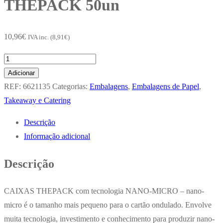
THEPACK 50un
10,96
€
IVA inc. (
8,91
€
)
Quantidade
de
Adicionar
Caixa
REF:
6621135
Categorias:
Embalagens
,
Embalagens de Papel
,
Cartolina
Takeaway e Catering
Kraft
Descrição
11,3x9x6,3cm
Informação adicional
780ml
THEPACK
Descrição
50un
CAIXAS THEPACK com tecnologia NANO-MICRO – nano-
micro é o tamanho mais pequeno para o cartão ondulado. Envolve
muita tecnologia, investimento e conhecimento para produzir nano-