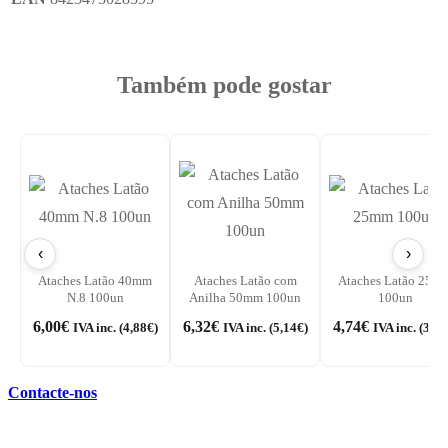
Também pode gostar
‹
›
Ataches Latão 40mm
Ataches Latão com
Ataches Latão 25m
N.8 100un
Anilha 50mm 100un
100un
6,00
€
6,32
€
4,74
€
IVA inc. (
4,88
€
)
IVA inc. (
5,14
€
)
IVA inc. (
3,85
Contacte-nos