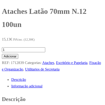
Ataches Latão 70mm N.12
100un
15,13
€
IVA inc. (
12,30
€
)
Quantidade
de
Adicionar
Ataches
REF:
1712839
Categorias:
Ataches
,
Escritório e Papelaria
,
Fixação
Latão
e Organização
,
Utilitarios de Secretaria
70mm
Descrição
N.12
Informação adicional
100un
Descrição