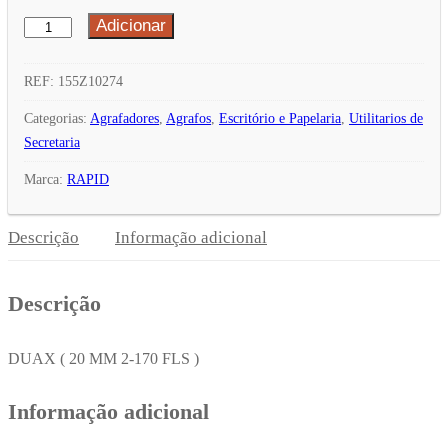
Adicionar
Quantidade
de
Agrafos
REF:
155Z10274
Duax
Categorias:
Agrafadores
,
Agrafos
,
Escritório e Papelaria
,
Utilitarios de
Rapid
Secretaria
(170
Marca:
RAPID
Folhas)
Cx
Descrição
Informação adicional
1000un
Descrição
DUAX ( 20 MM 2-170 FLS )
Informação adicional