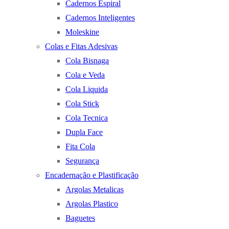
Cadernos Espiral
Cadernos Inteligentes
Moleskine
Colas e Fitas Adesivas
Cola Bisnaga
Cola e Veda
Cola Liquida
Cola Stick
Cola Tecnica
Dupla Face
Fita Cola
Segurança
Encadernação e Plastificação
Argolas Metalicas
Argolas Plastico
Baguetes