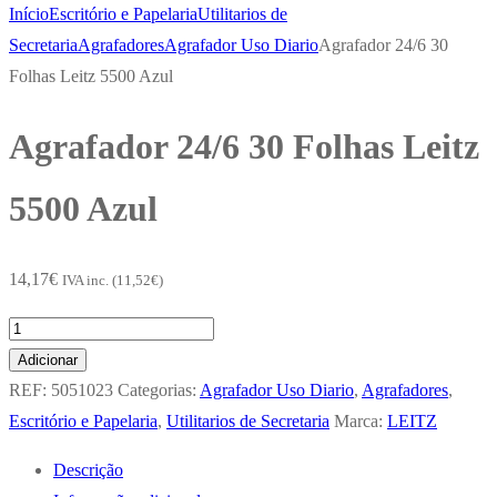
Início
Escritório e Papelaria
Utilitarios de
Secretaria
Agrafadores
Agrafador Uso Diario
Agrafador 24/6 30
Folhas Leitz 5500 Azul
Agrafador 24/6 30 Folhas Leitz
5500 Azul
14,17
€
IVA inc. (
11,52
€
)
Quantidade
de
Adicionar
Agrafador
REF:
5051023
Categorias:
Agrafador Uso Diario
,
Agrafadores
,
24/6
Escritório e Papelaria
,
Utilitarios de Secretaria
Marca:
LEITZ
30
Descrição
Folhas